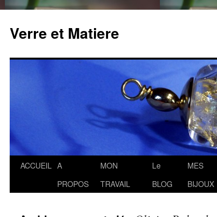
Verre et Matiere
Aller
ACCUEIL
A
MON
Le
MES
au
PROPOS
TRAVAIL
BLOG
BIJOUX
contenu