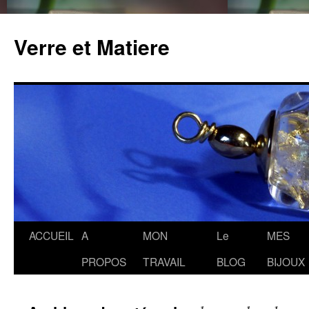
Verre et Matiere
Aller
ACCUEIL
A
MON
Le
MES
au
PROPOS
TRAVAIL
BLOG
BIJOUX
contenu