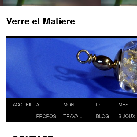
Verre et Matiere
Aller
ACCUEIL
A
MON
Le
MES
au
PROPOS
TRAVAIL
BLOG
BIJOUX
contenu