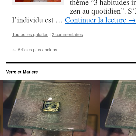
thème “3 habitudes i
zen au quotidien”. S’I
l’individu est …
Continuer la lecture
→
Toutes les galeries
|
2 commentaires
←
Articles plus anciens
Verre et Matiere