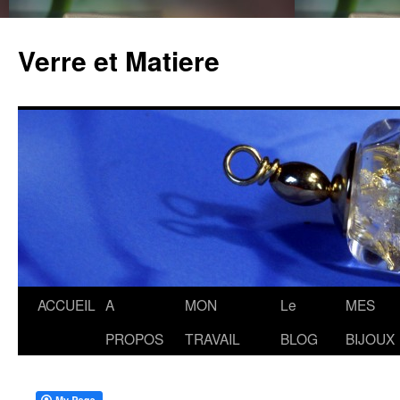
Verre et Matiere
Aller
ACCUEIL
A
MON
Le
MES
au
PROPOS
TRAVAIL
BLOG
BIJOUX
contenu