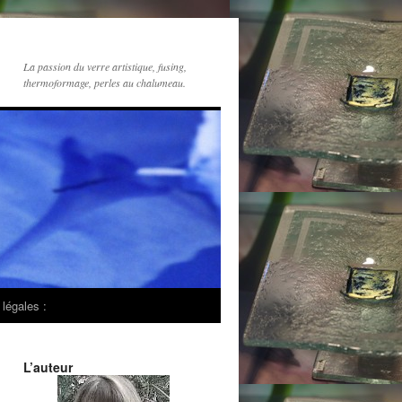
La passion du verre artistique, fusing,
thermoformage, perles au chalumeau.
légales :
L’auteur