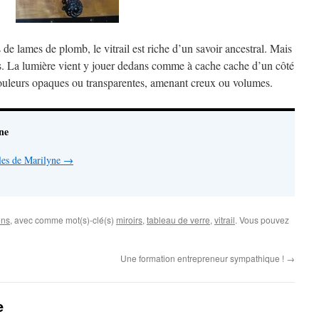
 de lames de plomb, le vitrail est riche d’un savoir ancestral. Mais
rs. La lumière vient y jouer dedans comme à cache cache d’un côté
 couleurs opaques ou transparentes, amenant creux ou volumes.
ne
cles de Marilyne
→
ons
, avec comme mot(s)-clé(s)
miroirs
,
tableau de verre
,
vitrail
. Vous pouvez
Une formation entrepreneur sympathique !
→
e