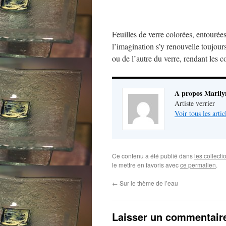
Feuilles de verre colorées, entourées
l’imagination s’y renouvelle toujou
ou de l’autre du verre, rendant les
A propos Marily
Artiste verrier
Voir tous les arti
Ce contenu a été publié dans
les collecti
le mettre en favoris avec
ce permalien
.
←
Sur le thème de l’eau
Laisser un commentair