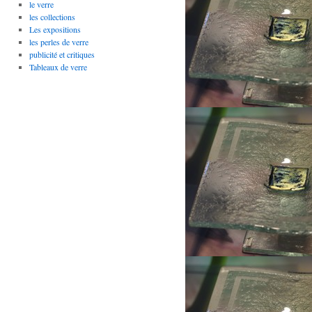
le verre
les collections
Les expositions
les perles de verre
publicité et critiques
Tableaux de verre