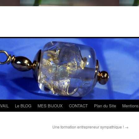
VAIL
Le BLOG
MES BIJOUX
CONTACT
Plan du Site
Mentions 
Une formation entrepreneur sympathique !
→