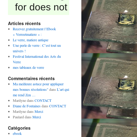
Articles récents
Recevez gratuitement l’Ebook
« Verreetmatiere » :
Le verre, matiere antique
Une perle de verre : C’est tout un
univers !
Festival International des Arts du
Verre
mes tableaux de verre
Commentaires récents
Ma meilleure astuce pour appliquer
mes bonnes résolutions"
dans
L’art qui
me rend Zen …
Marilyne
dans
CONTACT
Diane de Fontaines
dans
CONTACT
Marilyne
dans
Merci
Paulard
dans
Merci
Catégories
ebook