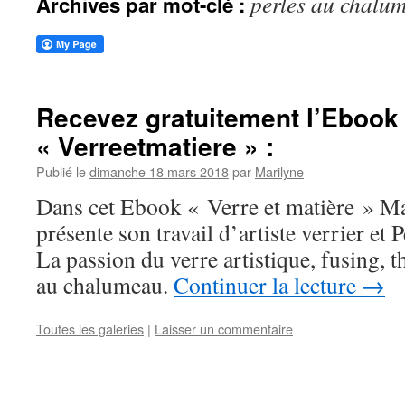
perles au chalu
Archives par mot-clé :
Recevez gratuitement l’Ebook
« Verreetmatiere » :
Publié le
dimanche 18 mars 2018
par
Marilyne
Dans cet Ebook « Verre et matière » M
présente son travail d’artiste verrier et 
La passion du verre artistique, fusing,
au chalumeau.
Continuer la lecture
→
Toutes les galeries
|
Laisser un commentaire