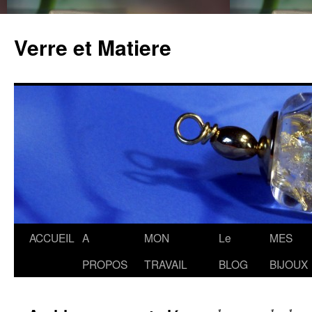
Verre et Matiere
Aller
ACCUEIL
A
MON
Le
MES
au
PROPOS
TRAVAIL
BLOG
BIJOUX
contenu