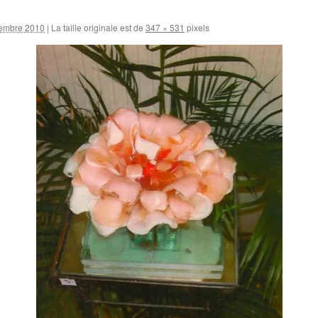
embre 2010
|
La taille originale est de
347 × 531
pixels