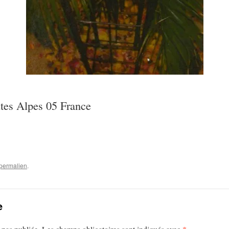
tes Alpes 05 France
permalien
.
e