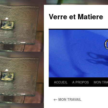
Verre et Matiere
ACCUEIL
A PROPOS
MON TRA
Aller
au
←
MON TRAVAIL
contenu