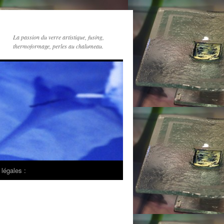
La passion du verre artistique, fusing,
thermoformage, perles au chalumeau.
légales :