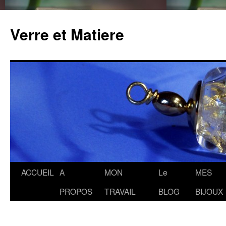
Verre et Matiere
Aller
ACCUEIL
A
MON
Le
MES
au
PROPOS
TRAVAIL
BLOG
BIJOUX
contenu